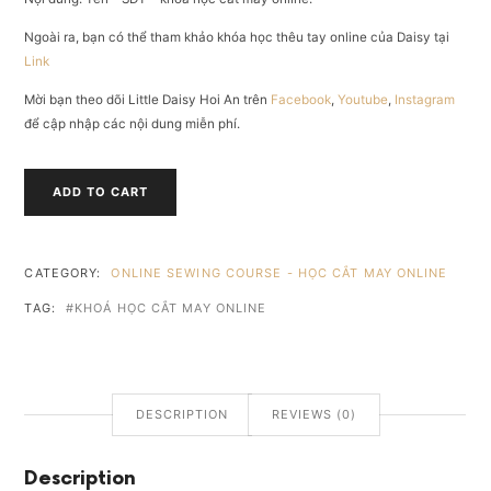
Ngoài ra, bạn có thể tham khảo khóa học thêu tay online của Daisy tại
Link
Mời bạn theo dõi Little Daisy Hoi An trên
Facebook
,
Youtube
,
Instagram
để cập nhập các nội dung miễn phí.
KHOÁ
ADD TO CART
HỌC
CẮT
MAY
ONLINE
CATEGORY:
ONLINE SEWING COURSE - HỌC CẮT MAY ONLINE
CƠ
TAG:
KHOÁ HỌC CẮT MAY ONLINE
BẢN
CHUYÊN
SÂU
AMAZING
QUANTITY
DESCRIPTION
REVIEWS (0)
Description