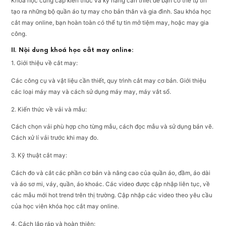
Khoá học cung cấp kiến thức và kỹ năng cần thiết để bạn có thể tự tin
tạo ra những bộ quần áo tự may cho bản thân và gia đình. Sau khóa học
cắt may online, bạn hoàn toàn có thể tự tin mở tiệm may, hoặc may gia
công.
II. Nội dung khoá học cắt may online:
1. Giới thiệu về cắt may:
Các công cụ và vật liệu cần thiết, quy trình cắt may cơ bản. Giới thiệu
các loại máy may và cách sử dụng máy may, máy vắt sổ.
2. Kiến thức về vải và mẫu:
Cách chọn vải phù hợp cho từng mẫu, cách đọc mẫu và sử dụng bản vẽ.
Cách xử lí vải trước khi may đo.
3. Kỹ thuật cắt may:
Cách đo và cắt các phần cơ bản và nâng cao của quần áo, đầm, áo dài
và áo sơ mi, váy, quần, áo khoác. Các video được cập nhập liên tục, về
các mẫu mới hot trend trên thị trường. Cập nhập các video theo yêu cầu
của học viên khóa học cắt may online.
4. Cách lắp ráp và hoàn thiện: