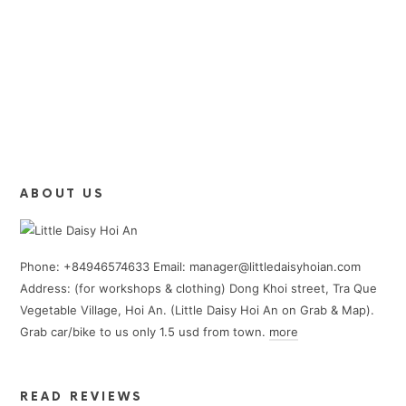
ABOUT US
Phone: +84946574633 Email: manager@littledaisyhoian.com
Address: (for workshops & clothing) Dong Khoi street, Tra Que
Vegetable Village, Hoi An. (Little Daisy Hoi An on Grab & Map).
Grab car/bike to us only 1.5 usd from town.
more
READ REVIEWS