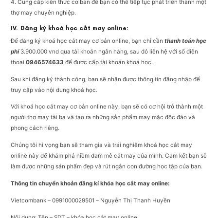
4. Cung cấp kiến thức cơ bản để bạn có thể tiếp tục phát triển thành một
thợ may chuyên nghiệp.
IV. Đăng ký khoá học cắt may online:
Để đăng ký khoá học cắt may cơ bản online, bạn chỉ cần
thanh toán học
phí
3.900.000 vnd qua tài khoản ngân hàng, sau đó liên hệ với số điện
thoại
0946574633
để được cấp tài khoản khoá học.
Sau khi đăng ký thành công, bạn sẽ nhận được thông tin đăng nhập để
truy cập vào nội dung khoá học.
Với khoá học cắt may cơ bản online này, bạn sẽ có cơ hội trở thành một
người thợ may tài ba và tạo ra những sản phẩm may mặc độc đáo và
phong cách riêng.
Chúng tôi hi vọng bạn sẽ tham gia và trải nghiệm khoá học cắt may
online này để khám phá niềm đam mê cắt may của mình. Cam kết bạn sẽ
làm được những sản phẩm đẹp và rút ngắn con đường học tập của bạn.
Thông tin chuyển khoản đăng kí khóa học cắt may online:
Vietcombank – 0991000029501 – Nguyễn Thị Thanh Huyền
Nội dung: Tên – SDT – khóa học cắt may online.