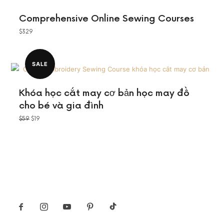
Comprehensive Online Sewing Courses
$
329
SALE
Khóa học cắt may cơ bản học may đồ
cho bé và gia đình
ORIGINAL
CURRENT
$
59
$
19
PRICE
PRICE
WAS:
IS:
$59.
$19.