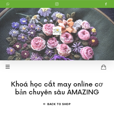
LITTLE
DAISY
Embroidery & Sewing Workshop
HOI
AN
Khoá học cắt may online cơ
bản chuyên sâu AMAZING
BACK TO SHOP