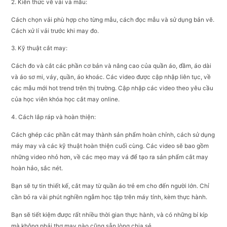
2. Kiến thức về vải và mẫu:
Cách chọn vải phù hợp cho từng mẫu, cách đọc mẫu và sử dụng bản vẽ.
Cách xử lí vải trước khi may đo.
3. Kỹ thuật cắt may:
Cách đo và cắt các phần cơ bản và nâng cao của quần áo, đầm, áo dài
và áo sơ mi, váy, quần, áo khoác. Các video được cập nhập liên tục, về
các mẫu mới hot trend trên thị trường. Cập nhập các video theo yêu cầu
của học viên khóa học cắt may online.
4. Cách lắp ráp và hoàn thiện:
Cách ghép các phần cắt may thành sản phẩm hoàn chỉnh, cách sử dụng
máy may và các kỹ thuật hoàn thiện cuối cùng. Các video sẽ bao gồm
những video nhỏ hơn, về các mẹo may vá để tạo ra sản phẩm cắt may
hoàn hảo, sắc nét.
Bạn sẽ tự tin thiết kế, cắt may từ quần áo trẻ em cho đến người lớn. Chỉ
cần bỏ ra vài phút nghiền ngẫm học tập trên máy tính, kèm thực hành.
Bạn sẽ tiết kiệm được rất nhiều thời gian thực hành, và có những bí kíp
mà không phải thợ may nào cũng sẵn lòng chia sẻ.