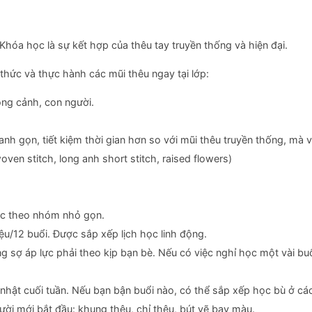
 Khóa học là sự kết hợp của thêu tay truyền thống và hiện đại.
hức và thực hành các mũi thêu ngay tại lớp:
ong cảnh, con người.
nh gọn, tiết kiệm thời gian hơn so với mũi thêu truyền thống, mà v
woven stitch, long anh short stitch, raised flowers)
học theo nhóm nhỏ gọn.
iệu/12 buổi. Được sắp xếp lịch học linh động.
g sợ áp lực phải theo kịp bạn bè. Nếu có việc nghỉ học một vài bu
hật cuối tuần. Nếu bạn bận buổi nào, có thể sắp xếp học bù ở các
ời mới bắt đầu: khung thêu, chỉ thêu, bút vẽ bay màu.