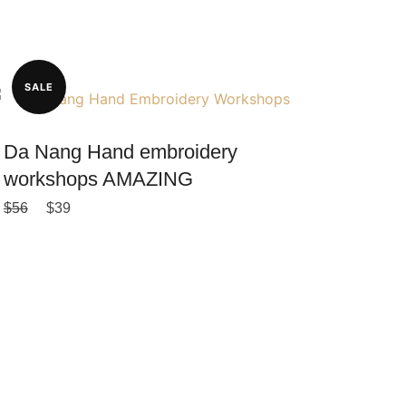
SALE
Da Nang Hand embroidery
workshops AMAZING
ORIGINAL
CURRENT
$
56
$
39
PRICE
PRICE
WAS:
IS:
$56.
$39.