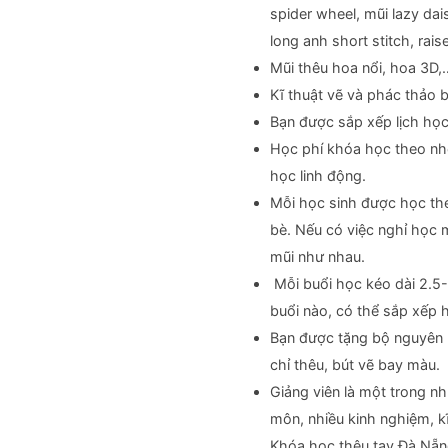
spider wheel, mũi lazy dais
long anh short stitch, rais
Mũi thêu hoa nổi, hoa 3D,
Kĩ thuật vẽ và phác thảo 
Bạn được sắp xếp lịch học
Học phí khóa học theo nhó 
học linh động.
Mỗi học sinh được học the
bè. Nếu có việc nghỉ học 
mũi như nhau.
Mỗi buổi học kéo dài 2.5-
buổi nào, có thể sắp xếp 
Bạn được tặng bộ nguyên l
chỉ thêu, bút vẽ bay màu.
Giảng viên là một trong nh
môn, nhiều kinh nghiệm, k
Khóa học thêu tay Đà Nẵng