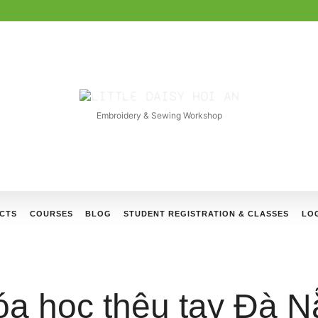
LITTLE
DAISY
Embroidery & Sewing Workshop
HOI
AN
CTS
COURSES
BLOG
STUDENT REGISTRATION & CLASSES
LOG
a học thêu tay Đà 