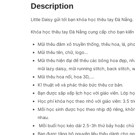
Description
Little Daisy gửi tới bạn khóa học thêu tay Đà Nẵng.
Khóa học thêu tay Đà Nẵng cung cấp cho bạn kiến t
Mũi thêu đâm xô truyền thống, thêu hoa, lá, ph
Mũi thêu tên, chữ, logo…
Mũi thêu hiện đại để thêu các bông hoa đẹp, nha
mũi lazy daisy, mũi running stitch, back stitch, 
Mũi thêu hoa nổi, hoa 3D,….
Kĩ thuật vẽ và phác thảo bức thêu cơ bản.
Bạn được sắp xếp lịch học với giáo viên. Lớp 
Học phí khóa học theo nhó với giáo viên: 3.5 tr
Mỗi học sinh được học theo nhịp độ riêng, khôn
nhau.
Mỗi buổi học kéo dài 2.5-3h thứ bảy hoặc chủ n
Bạn được tặng bộ nguyên liệu thêu dành cho ngư