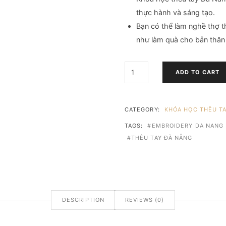
thực hành và sáng tạo.
Bạn có thể làm nghề thợ t
như làm quà cho bản thân 
KHÓA
ADD TO CART
HỌC
THÊU
TAY
ĐÀ
CATEGORY:
KHÓA HỌC THÊU T
NẴNG
TAGS:
EMBROIDERY DA NANG
QUANTITY
THÊU TAY ĐÀ NẴNG
DESCRIPTION
REVIEWS (0)