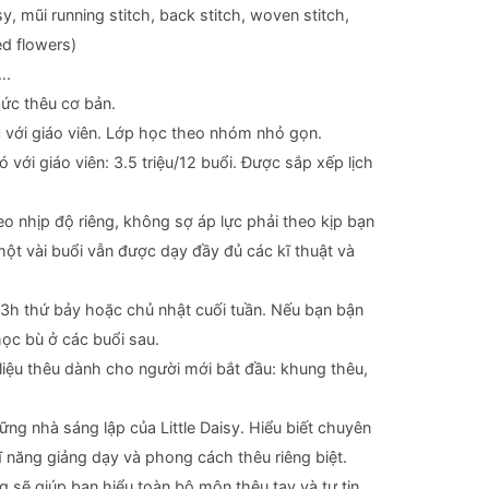
y, mũi running stitch, back stitch, woven stitch,
ed flowers)
….
bức thêu cơ bản.
 với giáo viên. Lớp học theo nhóm nhỏ gọn.
với giáo viên: 3.5 triệu/12 buổi. Được sắp xếp lịch
o nhịp độ riêng, không sợ áp lực phải theo kịp bạn
một vài buổi vẫn được dạy đầy đủ các kĩ thuật và
3h thứ bảy hoặc chủ nhật cuối tuần. Nếu bạn bận
học bù ở các buổi sau.
iệu thêu dành cho người mới bắt đầu: khung thêu,
ững nhà sáng lập của Little Daisy. Hiểu biết chuyên
ĩ năng giảng dạy và phong cách thêu riêng biệt.
 sẽ giúp bạn hiểu toàn bộ môn thêu tay và tự tin