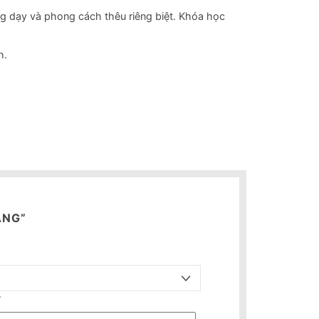
ảng dạy và phong cách thêu riêng biệt. Khóa học
h.
ẴNG”
*