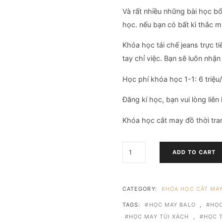
Và rất nhiều những bài học b
học. nếu bạn có bất kì thắc m
Khóa học tái chế jeans trực t
tay chỉ việc. Bạn sẽ luôn nhậ
Học phí khóa học 1-1: 6 triệu
Đăng kí học, bạn vui lòng liê
Khóa học cắt may đồ thời tra
KHÓA
ADD TO CART
HỌC
TÁI
CHẾ
JEANS
CATEGORY:
KHÓA HỌC CẮT MAY
QUANTITY
TAGS:
HỌC MAY BALO
,
HỌC
HỌC MAY TÚI XÁCH
,
HỌC T