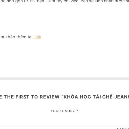
 học nhỏ gọn từ 1-2 bạn. Cầm tay chỉ việc. Bạn sẽ luôn nhận được s
ham khảo thêm tại
Link
E THE FIRST TO REVIEW “KHÓA HỌC TÁI CHẾ JEAN
YOUR RATING
*