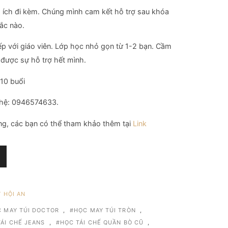
ổ ích đi kèm. Chúng mình cam kết hỗ trợ sau khóa
ắc nào.
iếp với giáo viên. Lớp học nhỏ gọn từ 1-2 bạn. Cầm
n được sự hỗ trợ hết mình.
/10 buổi
n hệ: 0946574633.
ng, các bạn có thể tham khảo thêm tại
Link
 HỘI AN
 MAY TÚI DOCTOR
,
HỌC MAY TÚI TRÒN
,
ÁI CHẾ JEANS
,
HỌC TÁI CHẾ QUẦN BÒ CŨ
,