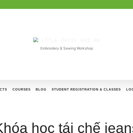
LITTLE
DAISY
Embroidery & Sewing Workshop
HOI
AN
CTS
COURSES
BLOG
STUDENT REGISTRATION & CLASSES
LOG
Khóa học tái chế jean