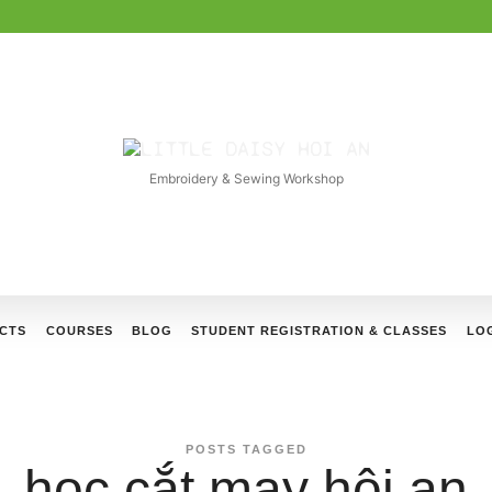
LITTLE
DAISY
Embroidery & Sewing Workshop
HOI
AN
CTS
COURSES
BLOG
STUDENT REGISTRATION & CLASSES
LOG
POSTS TAGGED
học cắt may hội an