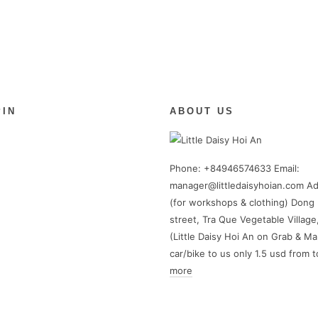
PIN
ABOUT US
Phone: +84946574633 Email:
manager@littledaisyhoian.com Ad
(for workshops & clothing) Dong 
street, Tra Que Vegetable Village
(Little Daisy Hoi An on Grab & Ma
car/bike to us only 1.5 usd from 
more