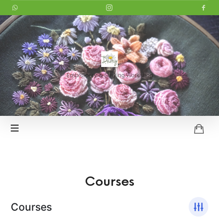
LITTLE
DAISY
Embroidery & Sewing Workshop
HOI
AN
Courses
Courses