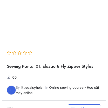
Sewing Pants 101: Elastic & Fly Zipper Styles
60
By
littledaisyhoian
In
Online sewing course - Học cắt
L
may online