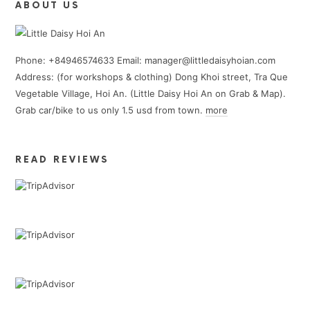
ABOUT US
Phone: +84946574633 Email: manager@littledaisyhoian.com
Address: (for workshops & clothing) Dong Khoi street, Tra Que
Vegetable Village, Hoi An. (Little Daisy Hoi An on Grab & Map).
Grab car/bike to us only 1.5 usd from town.
more
READ REVIEWS