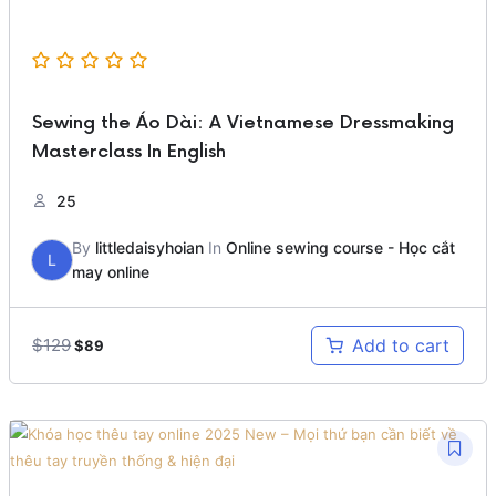
Sewing the Áo Dài: A Vietnamese Dressmaking
Masterclass In English
25
By
littledaisyhoian
In
Online sewing course - Học cắt
L
may online
Original
Current
$
129
Add to cart
$
89
price
price
was:
is:
$129.
$89.