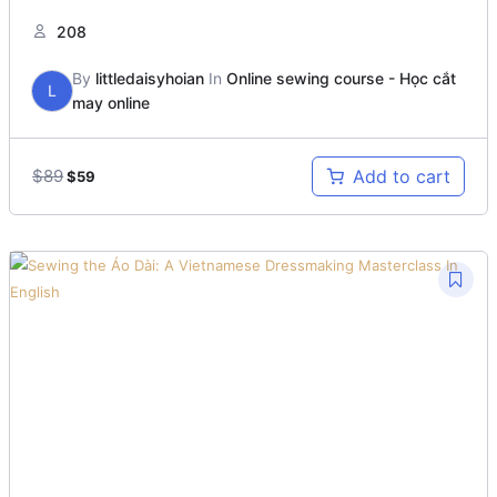
208
By
littledaisyhoian
In
Online sewing course - Học cắt
L
may online
Original
Current
$
89
Add to cart
$
59
price
price
was:
is:
$89.
$59.