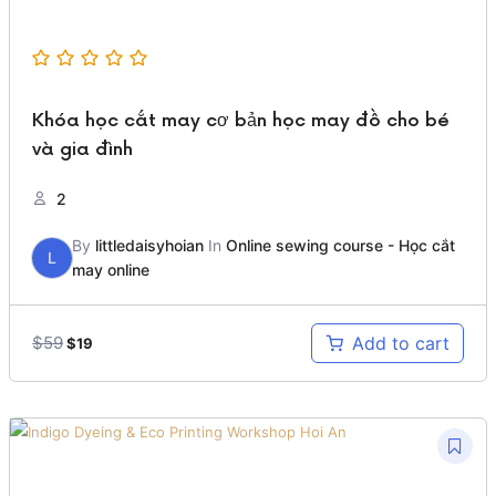
Khóa học cắt may cơ bản học may đồ cho bé
và gia đình
2
By
littledaisyhoian
In
Online sewing course - Học cắt
L
may online
Original
Current
$
59
Add to cart
$
19
price
price
was:
is:
$59.
$19.