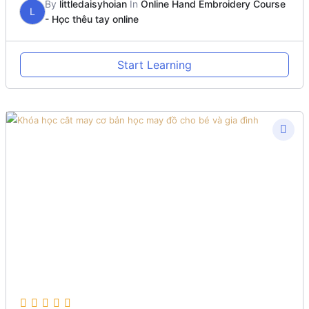
By
littledaisyhoian
In
Online Hand Embroidery Course
L
- Học thêu tay online
Start Learning