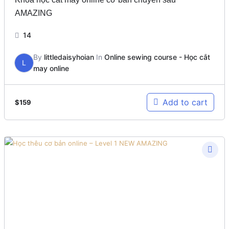
AMAZING
14
By
littledaisyhoian
In
Online sewing course - Học cắt
L
may online
Add to cart
$
159