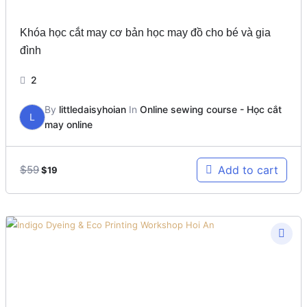
Khóa học cắt may cơ bản học may đồ cho bé và gia
đình
2
By
littledaisyhoian
In
Online sewing course - Học cắt
L
may online
Original
Current
$
59
Add to cart
$
19
price
price
was:
is:
$59.
$19.