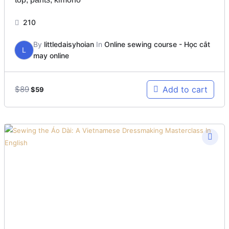
210
By
littledaisyhoian
In
Online sewing course - Học cắt
L
may online
Original
Current
$
89
Add to cart
$
59
price
price
was:
is:
$89.
$59.