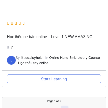
Học thêu cơ bản online – Level 1 NEW AMAZING
7
By
littledaisyhoian
In
Online Hand Embroidery Course
L
- Học thêu tay online
Start Learning
Page
1
of
2