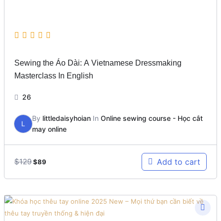
Sewing the Áo Dài: A Vietnamese Dressmaking
Masterclass In English
26
By
littledaisyhoian
In
Online sewing course - Học cắt
L
may online
Original
Current
$
129
Add to cart
$
89
price
price
was:
is:
$129.
$89.