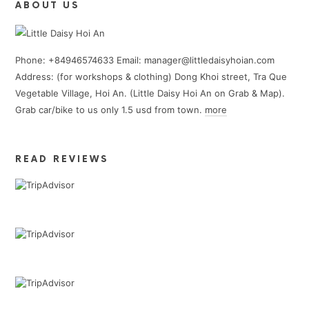
ABOUT US
Phone: +84946574633 Email: manager@littledaisyhoian.com
Address: (for workshops & clothing) Dong Khoi street, Tra Que
Vegetable Village, Hoi An. (Little Daisy Hoi An on Grab & Map).
Grab car/bike to us only 1.5 usd from town.
more
READ REVIEWS