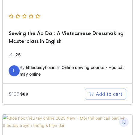
Sewing the Áo Dài: A Vietnamese Dressmaking
Masterclass In English
25
By
littledaisyhoian
In
Online sewing course - Học cắt
L
may online
Original
Current
$
129
Add to cart
$
89
price
price
was:
is:
$129.
$89.