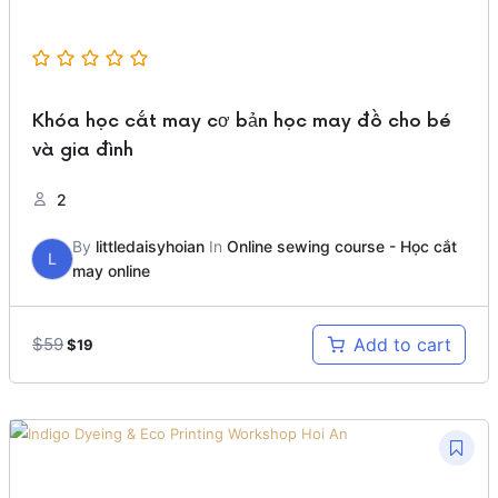
Khóa học cắt may cơ bản học may đồ cho bé
và gia đình
2
By
littledaisyhoian
In
Online sewing course - Học cắt
L
may online
Original
Current
$
59
Add to cart
$
19
price
price
was:
is:
$59.
$19.