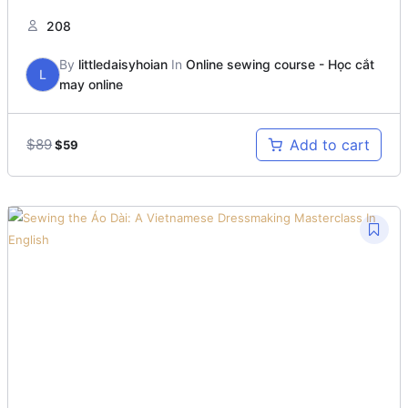
208
By
littledaisyhoian
In
Online sewing course - Học cắt
L
may online
Original
Current
$
89
Add to cart
$
59
price
price
was:
is:
$89.
$59.