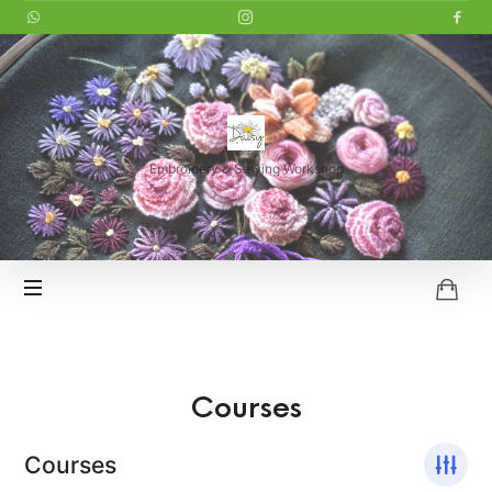
LITTLE
DAISY
Embroidery & Sewing Workshop
HOI
AN
Courses
Courses