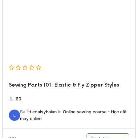
Sewing Pants 101: Elastic & Fly Zipper Styles
60
By
littledaisyhoian
In
Online sewing course - Học cắt
L
may online